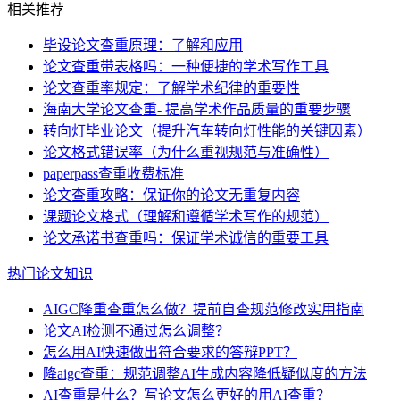
相关推荐
毕设论文查重原理：了解和应用
论文查重带表格吗：一种便捷的学术写作工具
论文查重率规定：了解学术纪律的重要性
海南大学论文查重- 提高学术作品质量的重要步骤
转向灯毕业论文（提升汽车转向灯性能的关键因素）
论文格式错误率（为什么重视规范与准确性）
paperpass查重收费标准
论文查重攻略：保证你的论文无重复内容
课题论文格式（理解和遵循学术写作的规范）
论文承诺书查重吗：保证学术诚信的重要工具
热门论文知识
AIGC降重查重怎么做？提前自查规范修改实用指南
论文AI检测不通过怎么调整？
怎么用AI快速做出符合要求的答辩PPT？
降aigc查重：规范调整AI生成内容降低疑似度的方法
AI查重是什么？写论文怎么更好的用AI查重？