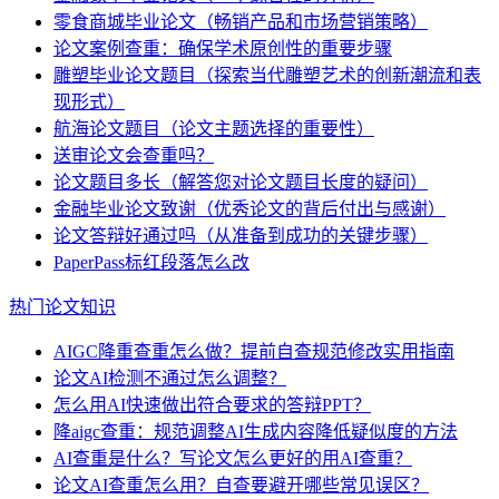
零食商城毕业论文（畅销产品和市场营销策略）
论文案例查重：确保学术原创性的重要步骤
雕塑毕业论文题目（探索当代雕塑艺术的创新潮流和表
现形式）
航海论文题目（论文主题选择的重要性）
送审论文会查重吗？
论文题目多长（解答您对论文题目长度的疑问）
金融毕业论文致谢（优秀论文的背后付出与感谢）
论文答辩好通过吗（从准备到成功的关键步骤）
PaperPass标红段落怎么改
热门论文知识
AIGC降重查重怎么做？提前自查规范修改实用指南
论文AI检测不通过怎么调整？
怎么用AI快速做出符合要求的答辩PPT？
降aigc查重：规范调整AI生成内容降低疑似度的方法
AI查重是什么？写论文怎么更好的用AI查重？
论文AI查重怎么用？自查要避开哪些常见误区？