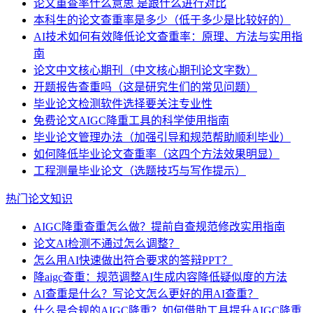
论文重查率什么意思 是跟什么进行对比
本科生的论文查重率是多少（低于多少是比较好的）
AI技术如何有效降低论文查重率：原理、方法与实用指
南
论文中文核心期刊（中文核心期刊论文字数）
开题报告查重吗（这是研究生们的常见问题）
毕业论文检测软件选择要关注专业性
免费论文AIGC降重工具的科学使用指南
毕业论文管理办法（加强引导和规范帮助顺利毕业）
如何降低毕业论文查重率（这四个方法效果明显）
工程测量毕业论文（选题技巧与写作提示）
热门论文知识
AIGC降重查重怎么做？提前自查规范修改实用指南
论文AI检测不通过怎么调整？
怎么用AI快速做出符合要求的答辩PPT？
降aigc查重：规范调整AI生成内容降低疑似度的方法
AI查重是什么？写论文怎么更好的用AI查重？
什么是合规的AIGC降重？如何借助工具提升AIGC降重