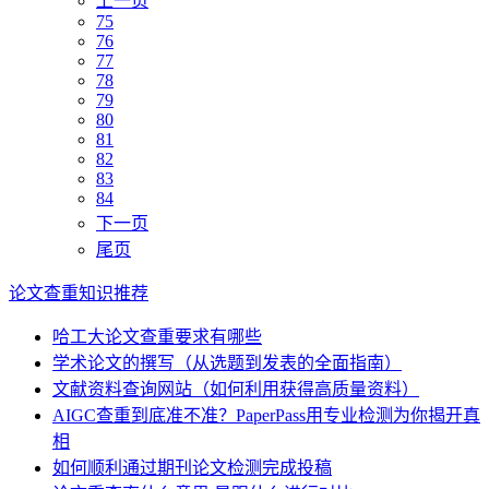
上一页
75
76
77
78
79
80
81
82
83
84
下一页
尾页
论文查重知识推荐
哈工大论文查重要求有哪些
学术论文的撰写（从选题到发表的全面指南）
文献资料查询网站（如何利用获得高质量资料）
AIGC查重到底准不准？PaperPass用专业检测为你揭开真
相
如何顺利通过期刊论文检测完成投稿