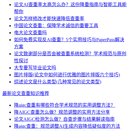
论文AI查重率太高怎么办？这份降重指南与智能工具能
帮你
论文怎样修改才能快速降低查重率
中国论文查重：保障学术诚信的重要工具
电大论文查重吗
如何免费实现反AI查重？5个实用技巧与PaperPass解决
方案
论文致谢部分是否会被查重系统检测？学术规范与原创
性探讨
大专要写毕业论文吗
图片排版(论文中如何进行优雅的图片排版六个技巧)
综述论文是什么类型(几种常见的论文类型)
最新论文查重知识推荐
降aigc查重有哪些符合学术规范的实用调整方法？
降AIGC查重怎么做？规范调整的实用方法分享
论文AIGC检测怎么做？自查步骤与结果解读指南
降aigc查重：规范调整AI生成内容降低疑似度的方法