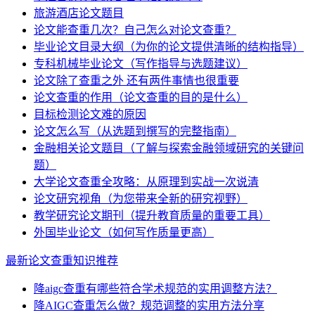
旅游酒店论文题目
论文能查重几次？自己怎么对论文查重？
毕业论文目录大纲（为你的论文提供清晰的结构指导）
专科机械毕业论文（写作指导与选题建议）
论文除了查重之外 还有两件事情也很重要
论文查重的作用（论文查重的目的是什么）
目标检测论文难的原因
论文怎么写（从选题到撰写的完整指南）
金融相关论文题目（了解与探索金融领域研究的关键问
题）
大学论文查重全攻略：从原理到实战一次说清
论文研究视角（为您带来全新的研究视野）
教学研究论文期刊（提升教育质量的重要工具）
外国毕业论文（如何写作质量更高）
最新论文查重知识推荐
降aigc查重有哪些符合学术规范的实用调整方法？
降AIGC查重怎么做？规范调整的实用方法分享