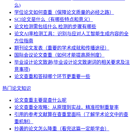
么)
学位论文如何查重（保障论文质量的必经之路）
SCI论文是什么（有哪些特点和意义）
论文检测需包括什么 检测的步骤有哪些
论文AI率检测工具：识别与应对人工智能生成内容的全
方位指南
期刊论文发表（重要的学术成就和传播途径）
国际会议论文查重（如何才能提高原创度）
毕业设计论文致谢(毕业设计论文致谢词的相关要求及注
意事项)
论文查重和答辩哪个环节更重要一些
热门论文知识
论文查重主要是查什么呢
论文查重全攻略：从原理到实战，精准控制重复率
引用的参考文献算在查重里面吗（了解学术论文中的查
重机制）
抄袭的论文怎么降重（看完这篇一定能学会）