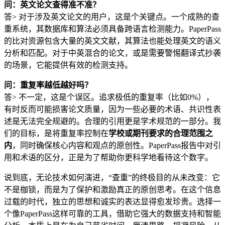
问：英文论文查得准不准？
答> 对于涉及英文论文的用户，这是个关键点。一个成熟的查
重系统，其数据库和算法必须具备跨语言检测能力。PaperPass
的比对资源包含大量的英文文献，其算法也能处理英文的语义
分析和匹配。对于中英混合的论文，或是需要警惕翻译式抄袭
的场景，它能提供有效的检测支持。
问：重复率越低越好吗？
答> 不一定，这是个误区。追求极低的重复率（比如0%），
有时反而可能损害论文质量，因为一些必要的术语、共识性表
述是无法完全规避的。合理的引用更是学术规范的一部分。我
们的目标，是将重复率控制在
学校或期刊要求的合理范围之
内
，同时确保核心内容和观点的原创性。PaperPass报告中对引
用和术语的区分，正是为了帮助你更科学地看待这个数字。
说到底，无论技术如何演进，“查重”的终极目的从未改变：它
不是枷锁，而是为了保护和激励真正的原创思考。在这个信息
过载的时代，独立的思想和诚实的表达显得愈发珍贵。选择一
个像PaperPass这样可靠的工具，借助它强大的数据支持和智能