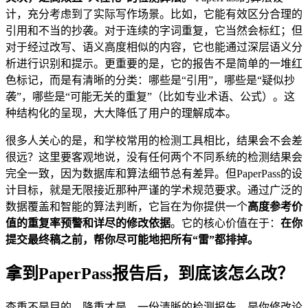
计，充分考虑到了实际写作场景。比如，它能有效区分合理的
引用和不当的抄袭。对于连续的字词重复，它当然会标红；但
对于经过改写、语义高度相似的内容，它也能通过深层语义分
析进行识别和提示。更重要的是，它的报告不是简单的一堆红
色标记，而是有清晰的分类：哪些是“引用”，哪些是“疑似抄
袭”，哪些是“可能无关的重复”（比如专业术语、公式）。这
种结构化的呈现，大大降低了用户的理解成本。
很多人关心的是，和学校常用的检测工具相比，结果会不会差
很远？这里要客观地说，没有任何两个不同系统的检测结果会
完全一致，因为数据库和算法细节总有差异。但PaperPass的设
计目标，就是无限接近那种严谨的学术规范要求。通过广泛的
数据覆盖和智能的算法判断，它旨在为你提供一个
高度参考价
值的重复率预警和详尽的修改依据
。它的核心价值在于：
在你
提交最终稿之前，帮你尽可能地把所有“雷”都排掉。
拿到PaperPass报告后，到底该怎么改？
查重不是目的，降重才是。一份清晰的检测报告，是你修改论