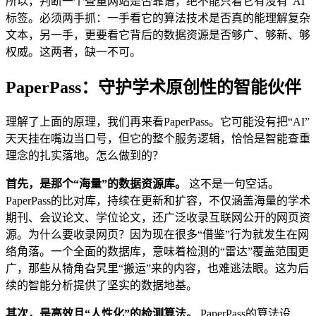
所以，判断一个查重网站是否靠谱，绝不能只看它有没有“AI”
标签。必须两手抓：一手看它的算法技术是否真的能理解复杂
文本，另一手，更要看它背后的数据资源是否够广、够新、够
权威。这两者，缺一不可。
PaperPass：守护学术原创性的智能伙伴
理解了上面的原理，我们再来看PaperPass。它可能没有把“AI”
天天挂在嘴边当口号，但它的整个服务逻辑，恰恰是智能查重
理念的扎实落地。怎么做到的？
首先，是那个“海量”的数据资源库。
这不是一句空话。
PaperPass的比对库，持续在更新和扩容，不仅涵盖海量的学术
期刊、会议论文、学位论文，还广泛收录互联网公开的网页资
源。为什么要收录网页？因为现在很多“借鉴”行为就发生在网
络角落。一个全面的数据库，意味着检测的“雷达”覆盖范围更
广，那些从犄角旮旯里“搬运”来的内容，也难逃法眼。这为后
续的智能分析提供了坚实的数据地基。
其次，是高效且“人性化”的检测算法。
PaperPass的算法设