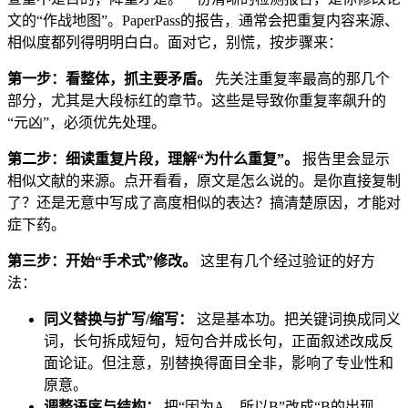
文的“作战地图”。PaperPass的报告，通常会把重复内容来源、
相似度都列得明明白白。面对它，别慌，按步骤来：
第一步：看整体，抓主要矛盾。
先关注重复率最高的那几个
部分，尤其是大段标红的章节。这些是导致你重复率飙升的
“元凶”，必须优先处理。
第二步：细读重复片段，理解“为什么重复”。
报告里会显示
相似文献的来源。点开看看，原文是怎么说的。是你直接复制
了？还是无意中写成了高度相似的表达？搞清楚原因，才能对
症下药。
第三步：开始“手术式”修改。
这里有几个经过验证的好方
法：
同义替换与扩写/缩写：
这是基本功。把关键词换成同义
词，长句拆成短句，短句合并成长句，正面叙述改成反
面论证。但注意，别替换得面目全非，影响了专业性和
原意。
调整语序与结构：
把“因为A，所以B”改成“B的出现，