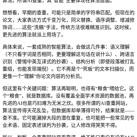
算法。所谓AI查重，其“智能”主要体现在算法层面。
想想看，早期的查重，可能只是简单的字符串匹配。但现在的
论文，大家表达方式千变万化，同义替换、语序调整、增减修
饰词……这些“洗稿”手法，传统方法很难精准识别。这时候，
更先进的算法就派上用场了。
具体来说，一套成熟的智能算法，会做这几件事：语义理解
（不只看字词是否相同，更要理解这句话在说什么）、跨语言
识别（警惕中英互译式的抄袭）、结构分析（即使段落被打乱
重组，也能发现端倪）。它不再是个“死板”的文本扫描仪，而
更像一个“理解”你论文内容的分析员。
但这里有个关键问题：算法再聪明，也得有“粮食”喂给它。这
个“粮食”，就是数据库。没有覆盖全面学术资源的数据池，再
先进的AI也是巧妇难为无米之炊。很多所谓的AI查重网站，
算法宣传得天花乱坠，但数据库却单薄得可怜，结果就是——
查不准。它可能漏掉大段的潜在重复，也可能把一些常见的专
业术语、固定表述误判为抄袭，让人修改得哭笑不得。