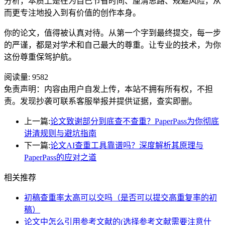
分析，本质上是在为自己节省时间、厘清思路、规避风险，从
而更专注地投入到有价值的创作本身。
你的论文，值得被认真对待。从第一个字到最终提交，每一步
的严谨，都是对学术和自己最大的尊重。让专业的技术，为你
这份尊重保驾护航。
阅读量:
9582
免责声明：内容由用户自发上传，本站不拥有所有权，不担
责。发现抄袭可联系客服举报并提供证据，查实即删。
上一篇:
论文致谢部分到底查不查重？PaperPass为你彻底
讲清规则与避坑指南
下一篇:
论文AI查重工具靠谱吗？深度解析其原理与
PaperPass的应对之道
相关推荐
初稿查重率太高可以交吗（是否可以提交高重复率的初
稿）
论文中怎么引用参考文献的(选择参考文献需要注意什