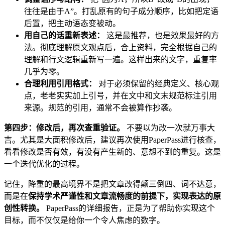
往往是由于A”。打乱原有的句子成分顺序，比如把定语
后置，把主动语态变被动。
用自己的话重新表述：
这是最推荐，也是效果最好的方
法。彻底理解原文观点后，合上资料，完全根据自己的
理解和行文逻辑重新写一遍。这样出来的文字，重复率
几乎为零。
合理利用引用格式：
对于必须保留的经典定义、核心观
点，老老实实加上引号，并在文中和文末规范标注引用
来源。规范的引用，通常不会被算作抄袭。
第四步：修改后，再次查重验证。
不要以为改一次就万事大
吉。尤其是大面积修改后，建议再次使用PaperPass进行核查，
看看修改是否有效，有没有产生新的、意想不到的重复。这是
一个迭代优化的过程。
记住，降重的最高境界不是把文章改得颠三倒四、词不达意，
而是在
保持学术严谨性和文章流畅度的前提下，实现表达的原
创性转换。
PaperPass的详细报告，正是为了帮助你实现这个
目标，而不仅仅是给你一个令人焦虑的数字。