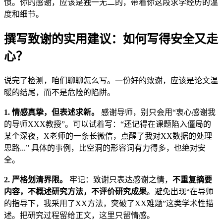
惯。你的感谢，应该是独一无二的，带着你这段求学经历的温
度和细节。
撰写致谢的实用建议：如何写得安全又走
心？
说完了检测，咱们聊聊怎么写。一份好的致谢，应该是论文温
暖的结尾，而不是危险的陷阱。
1. 情感真挚，但表述求新。
感谢导师，别只会用“衷心感谢我
的导师XXX教授”。可以试着写：“还记得在课题陷入僵局的
某个深夜，X老师的一条长微信，点醒了我对XX数据的处理
思路...” 具体的事例，比空洞的形容词有力得多，也绝对安
全。
2. 严格划清界限。
牢记：致谢只表达感谢之情，
不重复摘要
内容，不概述研究方法，不评价研究成果
。避免出现“在导师
的指导下，我采用了XX方法，突破了XX难题”这类学术性描
述。把研究过程留给正文，这里只留情感。