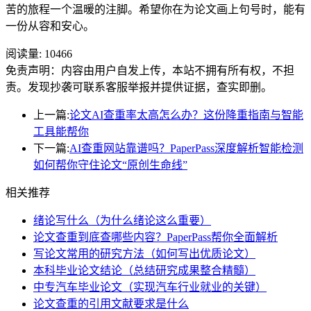
苦的旅程一个温暖的注脚。希望你在为论文画上句号时，能有
一份从容和安心。
阅读量:
10466
免责声明：内容由用户自发上传，本站不拥有所有权，不担
责。发现抄袭可联系客服举报并提供证据，查实即删。
上一篇:
论文AI查重率太高怎么办？这份降重指南与智能
工具能帮你
下一篇:
AI查重网站靠谱吗？PaperPass深度解析智能检测
如何帮你守住论文“原创生命线”
相关推荐
绪论写什么（为什么绪论这么重要）
论文查重到底查哪些内容？PaperPass帮你全面解析
写论文常用的研究方法（如何写出优质论文）
本科毕业论文结论（总结研究成果整合精髓）
中专汽车毕业论文（实现汽车行业就业的关键）
论文查重的引用文献要求是什么