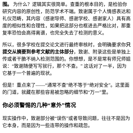
围。
为什么？逻辑其实很简单。查重的根本目的，是检验你
研究内容的原创性，防范学术不端。致谢属于个人情感表达和
礼仪范畴，其内容（感谢导师、感谢学校、感谢家人）具有高
度的相似性和合理性，如果把这部分也框进去严格比对，那重
复率恐怕会高得离谱，也完全失去了检测的意义。
所以，很多学校在提交论文进行最终审核时，会明确要求你
只
提交从摘要到参考文献的主体部分
，致谢、附录这些是单独上
传或者干脆不纳入检测范围的。你想想，是不是常有师兄师姐
说：“致谢随便写写就行，那个不查。” 这话对了一半，因为
它基于一个普遍的现状。
但是！重点来了——“通常不查”绝不等于“绝对安全”。这里面
的门道，就藏在那些容易被忽略的细节和“万一”里。
你必须警惕的几种“意外”情况
现实操作中，致谢部分被“误伤”或者导致问题，往往不是因为
它本身，而是因为一些连带的操作和疏忽。