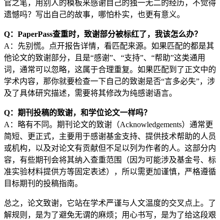
官之笔，用别人的模板来感谢自己的独一无二的经历，不觉得
遗憾吗？写出自己的故事，哪怕朴实，也更有意义。
Q：PaperPass查重时，致谢部分被标红了，我该怎么办？
A：先别慌。点开报告详情，看匹配来源。如果匹配的都是其
他论文的致谢部分，且是“感谢”、“支持”、“帮助”这类通用
词，通常可以忽略，这属于合理重复。如果匹配到了正文中的
学术内容，那你就要检查一下自己的致谢是否“言多必失”，涉
及了具体研究描述，需要将其修改为纯感谢语言。
Q：期刊投稿的致谢，和学位论文一样吗？
A：略有不同。期刊论文的致谢（Acknowledgements）通常更
简短、更正式，主要用于感谢基金支持、提供技术帮助的人员
或机构，以及对论文有贡献但不足以列为作者的人。这部分内
容，有些期刊会将其纳入查重范围（因为可能涉及基金号、标
准实验材料提供方等固定表述），所以需更加谨慎，严格遵循
目标期刊的投稿指南。
总之，论文致谢，它站在学术严谨与人文温度的交叉点上。了
解规则，是为了避免无谓的麻烦；用心书写，是为了给这段艰