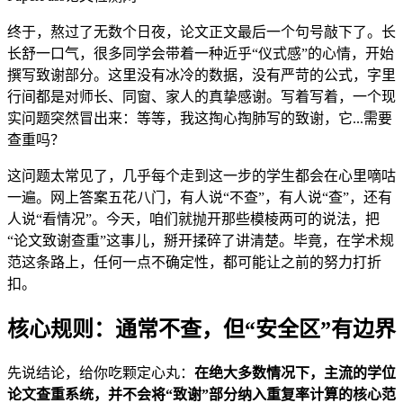
终于，熬过了无数个日夜，论文正文最后一个句号敲下了。长
长舒一口气，很多同学会带着一种近乎“仪式感”的心情，开始
撰写致谢部分。这里没有冰冷的数据，没有严苛的公式，字里
行间都是对师长、同窗、家人的真挚感谢。写着写着，一个现
实问题突然冒出来：等等，我这掏心掏肺写的致谢，它...需要
查重吗？
这问题太常见了，几乎每个走到这一步的学生都会在心里嘀咕
一遍。网上答案五花八门，有人说“不查”，有人说“查”，还有
人说“看情况”。今天，咱们就抛开那些模棱两可的说法，把
“论文致谢查重”这事儿，掰开揉碎了讲清楚。毕竟，在学术规
范这条路上，任何一点不确定性，都可能让之前的努力打折
扣。
核心规则：通常不查，但“安全区”有边界
先说结论，给你吃颗定心丸：
在绝大多数情况下，主流的学位
论文查重系统，并不会将“致谢”部分纳入重复率计算的核心范