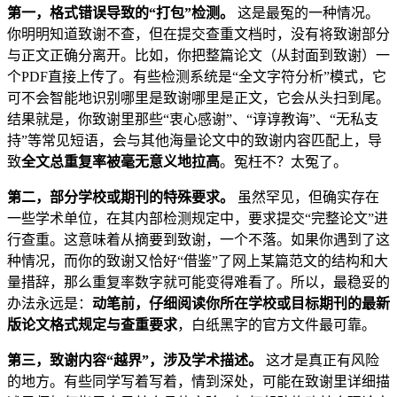
第一，格式错误导致的“打包”检测。
这是最冤的一种情况。
你明明知道致谢不查，但在提交查重文档时，没有将致谢部分
与正文正确分离开。比如，你把整篇论文（从封面到致谢）一
个PDF直接上传了。有些检测系统是“全文字符分析”模式，它
可不会智能地识别哪里是致谢哪里是正文，它会从头扫到尾。
结果就是，你致谢里那些“衷心感谢”、“谆谆教诲”、“无私支
持”等常见短语，会与其他海量论文中的致谢内容匹配上，导
致
全文总重复率被毫无意义地拉高
。冤枉不？太冤了。
第二，部分学校或期刊的特殊要求。
虽然罕见，但确实存在
一些学术单位，在其内部检测规定中，要求提交“完整论文”进
行查重。这意味着从摘要到致谢，一个不落。如果你遇到了这
种情况，而你的致谢又恰好“借鉴”了网上某篇范文的结构和大
量措辞，那么重复率数字就可能变得难看了。所以，最稳妥的
办法永远是：
动笔前，仔细阅读你所在学校或目标期刊的最新
版论文格式规定与查重要求
，白纸黑字的官方文件最可靠。
第三，致谢内容“越界”，涉及学术描述。
这才是真正有风险
的地方。有些同学写着写着，情到深处，可能在致谢里详细描