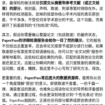
求，最保险的做法就是
仅提交从摘要到参考文献（或正文结
束）的部分
，将封面、声明、致谢、附录等暂时排除在外。这
样得到的检测报告，反映的就是你核心学术内容的真实原创
度，干干净净，不受任何非学术部分的干扰。这个功能，完美
避开了前面提到的“打包检测”风险。
其次，假设你需要确认整篇论文（包括致谢）的最终状态，
PaperPass的详细检测报告会给你一目了然的展示
。它的报告
不仅给出总重复率，还会将论文按章节或部分进行分解。如果
致谢部分有某些常见短语被标出，你可以在“全文对照”报告中
清晰地看到，这些标红或标黄的内容，匹配的是其他论文的致
谢还是正文。这能让你瞬间判断：哦，这只是致谢的通用语，
没问题；或者，糟糕，我这里不小心写到了研究方法，得改。
更重要的是，
PaperPass背后庞大的数据资源库
，能帮你从另
一个角度理解“原创”的意义。即使致谢不查重，一份千篇一
律、满是套话的致谢，也难免让阅读你论文的导师和评委感到
乏味。通过查重过程，你会更深刻地意识到“个性化表达”的价
值。PaperPass鼓励的，正是在任何部分都养成原创表述的习