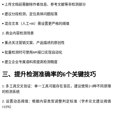
上传文档前需删除作者信息、参考文献等非检测部分
•
建议分段检测，定位具体问题段落
•
混合文本（人工
）需设置更严格的阈值
•
+AI
商业内容检测场景
2.
重点关注营销文案、产品描述的原创性
•
批量检测时可使用
接口实现自动化
•
API
建立企业专属语料库提高检测精度
•
三、提升检测准确率的
6个关键技巧
多工具交叉验证：单一工具可能存在盲区，建议使用
种不同原理
1.
2-3
的检测系统
设置动态阈值：根据内容类型调整判定标准（学术论文建议阈值
2.
）
≤15%