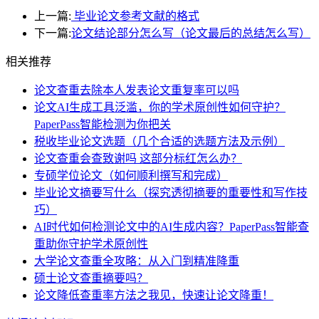
上一篇:
毕业论文参考文献的格式
下一篇:
论文结论部分怎么写（论文最后的总结怎么写）
相关推荐
论文查重去除本人发表论文重复率可以吗
论文AI生成工具泛滥，你的学术原创性如何守护？
PaperPass智能检测为你把关
税收毕业论文选题（几个合适的选题方法及示例）
论文查重会查致谢吗 这部分标红怎么办？
专硕学位论文（如何顺利撰写和完成）
毕业论文摘要写什么（探究透彻摘要的重要性和写作技
巧）
AI时代如何检测论文中的AI生成内容？PaperPass智能查
重助你守护学术原创性
大学论文查重全攻略：从入门到精准降重
硕士论文查重摘要吗？
论文降低查重率方法之我见，快速让论文降重！