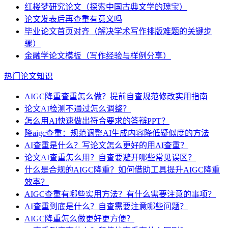
红楼梦研究论文（探索中国古典文学的瑰宝）
论文发表后再查重有意义吗
毕业论文首页对齐（解决学术写作排版难题的关键步
骤）
金融学论文模板（写作经验与样例分享）
热门论文知识
AIGC降重查重怎么做？提前自查规范修改实用指南
论文AI检测不通过怎么调整？
怎么用AI快速做出符合要求的答辩PPT？
降aigc查重：规范调整AI生成内容降低疑似度的方法
AI查重是什么？写论文怎么更好的用AI查重？
论文AI查重怎么用？自查要避开哪些常见误区？
什么是合规的AIGC降重？如何借助工具提升AIGC降重
效率？
AIGC查重有哪些实用方法？有什么需要注意的事项？
AI查重到底是什么？自查需要注意哪些问题？
AIGC降重怎么做更好更方便？