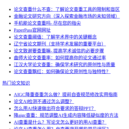
论文查重什么不查：了解论文查重工具的限制和盲区
金融论文研究方向（深入探索金融市场的未知领域）
手机能论文查重吗- 尽在您的指尖
PaperPass官网网址
论文查重阈值：了解学术界中的关键概念
辽宁省论文期刊（支持学术发展的重要平台）
论文致谢要查重嘛- 提高学术诚信的必要步骤
曲师大论文查重率：如何提高你的论文通过率
江汉大学论文查重：确保学术研究的原创性与质量
论文查重飘红：如何确保论文原创性与独特性？
热门论文知识
AIGC降重查重怎么做？提前自查规范修改实用指南
论文AI检测不通过怎么调整？
怎么用AI快速做出符合要求的答辩PPT？
降aigc查重：规范调整AI生成内容降低疑似度的方法
AI查重是什么？写论文怎么更好的用AI查重？