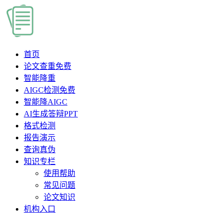
首页
论文查重
免费
智能降重
AIGC检测
免费
智能降AIGC
AI生成答辩PPT
格式检测
报告演示
查询真伪
知识专栏
使用帮助
常见问题
论文知识
机构入口