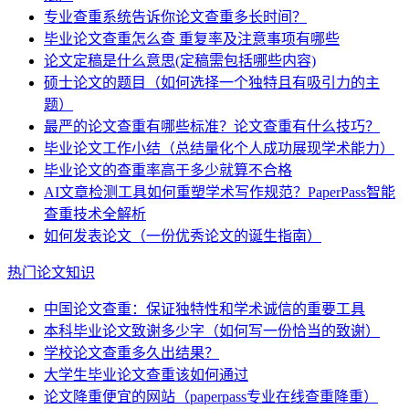
专业查重系统告诉你论文查重多长时间？
毕业论文查重怎么查 重复率及注意事项有哪些
论文定稿是什么意思(定稿需包括哪些内容)
硕士论文的题目（如何选择一个独特且有吸引力的主
题）
最严的论文查重有哪些标准？论文查重有什么技巧？
毕业论文工作小结（总结量化个人成功展现学术能力）
毕业论文的查重率高于多少就算不合格
AI文章检测工具如何重塑学术写作规范？PaperPass智能
查重技术全解析
如何发表论文（一份优秀论文的诞生指南）
热门论文知识
中国论文查重：保证独特性和学术诚信的重要工具
本科毕业论文致谢多少字（如何写一份恰当的致谢）
学校论文查重多久出结果？
大学生毕业论文查重该如何通过
论文降重便宜的网站（paperpass专业在线查重降重）