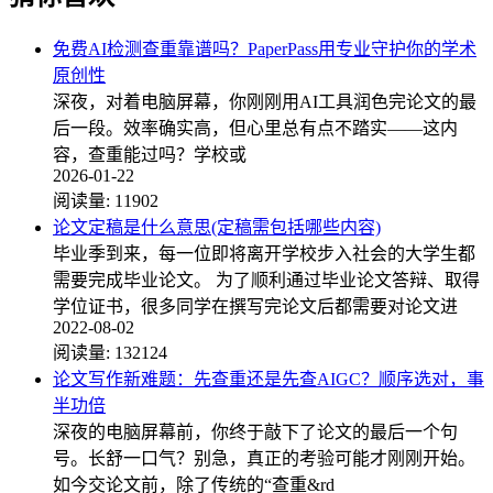
免费AI检测查重靠谱吗？PaperPass用专业守护你的学术
原创性
深夜，对着电脑屏幕，你刚刚用AI工具润色完论文的最
后一段。效率确实高，但心里总有点不踏实——这内
容，查重能过吗？学校或
2026-01-22
阅读量:
11902
论文定稿是什么意思(定稿需包括哪些内容)
毕业季到来，每一位即将离开学校步入社会的大学生都
需要完成毕业论文。 为了顺利通过毕业论文答辩、取得
学位证书，很多同学在撰写完论文后都需要对论文进
2022-08-02
阅读量:
132124
论文写作新难题：先查重还是先查AIGC？顺序选对，事
半功倍
深夜的电脑屏幕前，你终于敲下了论文的最后一个句
号。长舒一口气？别急，真正的考验可能才刚刚开始。
如今交论文前，除了传统的“查重&rd