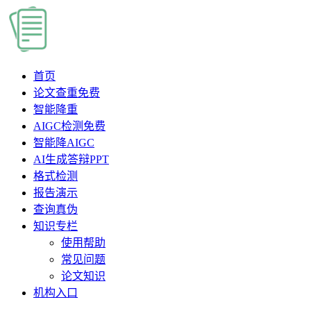
首页
论文查重
免费
智能降重
AIGC检测
免费
智能降AIGC
AI生成答辩PPT
格式检测
报告演示
查询真伪
知识专栏
使用帮助
常见问题
论文知识
机构入口