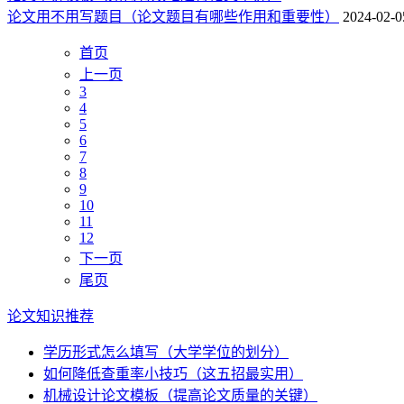
论文用不用写题目（论文题目有哪些作用和重要性）
2024-02-0
首页
上一页
3
4
5
6
7
8
9
10
11
12
下一页
尾页
论文知识推荐
学历形式怎么填写（大学学位的划分）
如何降低查重率小技巧（这五招最实用）
机械设计论文模板（提高论文质量的关键）