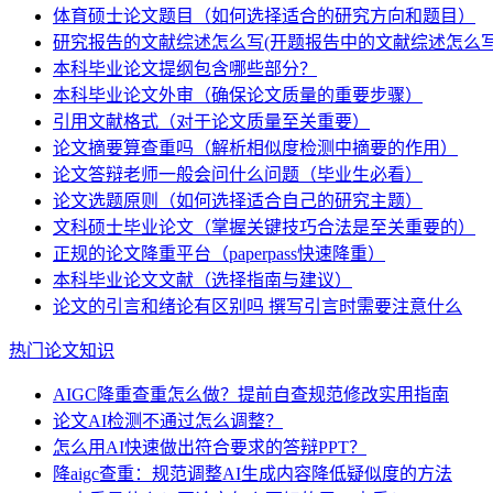
体育硕士论文题目（如何选择适合的研究方向和题目）
研究报告的文献综述怎么写(开题报告中的文献综述怎么写
本科毕业论文提纲包含哪些部分？
本科毕业论文外审（确保论文质量的重要步骤）
引用文献格式（对于论文质量至关重要）
论文摘要算查重吗（解析相似度检测中摘要的作用）
论文答辩老师一般会问什么问题（毕业生必看）
论文选题原则（如何选择适合自己的研究主题）
文科硕士毕业论文（掌握关键技巧合法是至关重要的）
正规的论文降重平台（paperpass快速降重）
本科毕业论文文献（选择指南与建议）
论文的引言和绪论有区别吗 撰写引言时需要注意什么
热门论文知识
AIGC降重查重怎么做？提前自查规范修改实用指南
论文AI检测不通过怎么调整？
怎么用AI快速做出符合要求的答辩PPT？
降aigc查重：规范调整AI生成内容降低疑似度的方法