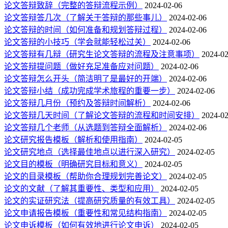
论文答辩致辞（完整的答辩流程示例）
2024-02-06
论文答辩答几次（了解关于答辩的那些事儿）
2024-02-06
论文答辩的时间（如何准备和规划答辩过程）
2024-02-06
论文答辩的小技巧（学会就能轻松过关）
2024-02-06
论文答辩有几辩（研究生论文答辩的流程及注意事项）
2024-02
论文答辩提问题（做好充足准备应对问题）
2024-02-06
论文答辩怎么开头（简洁明了是最好的开端）
2024-02-06
论文答辩小结（成功完成学术旅程的重要一步）
2024-02-06
论文答辩几月份（预约及答辩时间解析）
2024-02-06
论文答辩几天时间（了解论文答辩的流程和时间安排）
2024-02
论文答辩几个老师（从选题到答辩全面解析）
2024-02-06
论文研究报告模板（解析和使用指南）
2024-02-05
论文研究地点（选择最佳地点以进行深入研究）
2024-02-05
论文目的模板（明确研究目标和意义）
2024-02-05
论文的目录模板（帮助你合理规划完善论文）
2024-02-05
论文的文献（了解其重要性、类型和应用）
2024-02-05
论文的实证研究法（提高研究质量的有效工具）
2024-02-05
论文申请报告模板（重要性和常见结构指南）
2024-02-05
论文申诉模板（如何有效地进行论文申诉）
2024-02-05