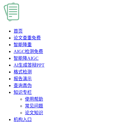
首页
论文查重
免费
智能降重
AIGC检测
免费
智能降AIGC
AI生成答辩PPT
格式检测
报告演示
查询真伪
知识专栏
使用帮助
常见问题
论文知识
机构入口