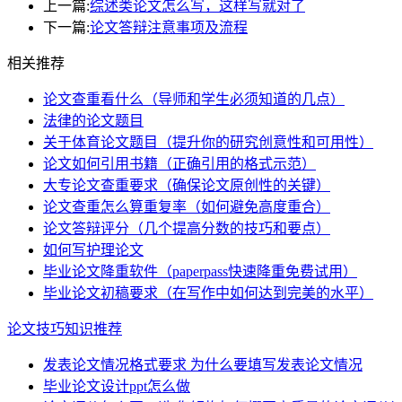
上一篇:
综述类论文怎么写，这样写就对了
下一篇:
论文答辩注意事项及流程
相关推荐
论文查重看什么（导师和学生必须知道的几点）
法律的论文题目
关于体育论文题目（提升你的研究创意性和可用性）
论文如何引用书籍（正确引用的格式示范）
大专论文查重要求（确保论文原创性的关键）
论文查重怎么算重复率（如何避免高度重合）
论文答辩评分（几个提高分数的技巧和要点）
如何写护理论文
毕业论文降重软件（paperpass快速降重免费试用）
毕业论文初稿要求（在写作中如何达到完美的水平）
论文技巧知识推荐
发表论文情况格式要求 为什么要填写发表论文情况
毕业论文设计ppt怎么做