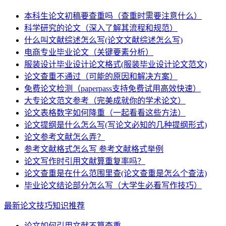
本科生论文初稿要查重吗（查重时需要注意什么）
科学研究的论文（深入了解其流程和规范）
什么叫文献综述怎么写(论文文献综述怎么写)
电商专业毕业论文（关键要素分析）
服装设计毕业设计论文格式(服装毕业设计论文范文)
论文查重不通过（可能的原因和解决方案）
免费论文检测（paperpass支持免费试用高效快速）
大专论文范文参考（完美成就你的学术论文）
论文表格数字如何降重（一起看看这些方法）
论文提纲是什么怎么写(写论文必知的几种提纲形式)
论文参考文献怎么弄？
参考文献格式怎么写 参考文献格式举例
论文写作时引用文献算重复率吗？
论文查重是在什么范围里查(论文查重是怎么个查法)
毕业论文结论部分怎么写（大学生必看写作技巧）
最新论文技巧知识推荐
论文如何引用文献不算查重