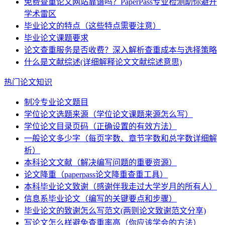
免费查重论文网站靠谱吗？PaperPass专业检测助你避开
学术雷区
毕业论文的特点（这些特点需要注意）
毕业论文课题要求
论文查重服务是否收费？深入解析查重成本与选择策略
什么是文献综述(详细解释论文文献综述意思)
热门论文知识
制冷专业论文题目
学位论文选题来源（学位论文课题来源怎么写）
学位论文目录页码（正确设置的有效方法）
一般论文多少字（每页字数、章节字数和总字数详细解
析）
本科论文文献（解决编写问题的重要资源）
论文降重（paperpass论文降重查重工具）
本科毕业论文致谢（感谢伴我走过大学岁月的所有人）
信息系毕业论文（编写的关键要点和步骤）
毕业论文的致谢怎么写范文(两则论文致谢范文分享)
写论文怎么样避免查重率高（你应该学会的方法）