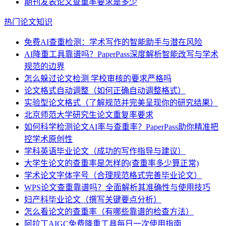
期刊发表论文查重率要求是多少
热门论文知识
免费AI查重检测：学术写作的智能助手与潜在风险
AI降重工具靠谱吗？PaperPass深度解析智能改写与学术
规范的边界
怎么躲过论文检测 学校审核的要求严格吗
论文格式自动调整（如何正确自动调整格式）
实验型论文格式（了解规范并完美呈现你的研究结果）
北京师范大学研究生论文重复率要求
如何科学检测论文AI率与查重率？PaperPass助你精准把
控学术原创性
学科英语毕业论文（成功的写作指导与建议）
大学生论文的查重率是怎样的(查重率多少算正常)
学术论文字体字号（合理规范格式完善毕业论文）
WPS论文查重靠谱吗？全面解析其准确性与使用技巧
妇产科毕业论文（撰写关键要点分析）
怎么看论文的查重率（有哪些靠谱的检查方法）
阿拉丁AIGC免费降重工具每日一次使用指南