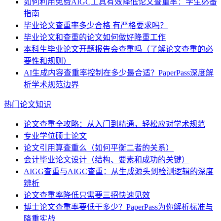
如何利用免费AIGC工具有效降低论文查重率：学生必备
指南
毕业论文查重率多少合格 有严格要求吗？
毕业论文和查重的论文如何做好降重工作
本科生毕业论文开题报告会查重吗（了解论文查重的必
要性和规则）
AI生成内容查重率控制在多少最合适？PaperPass深度解
析学术规范边界
热门论文知识
论文查重全攻略：从入门到精通，轻松应对学术规范
专业学位硕士论文
论文引用算查重么（如何平衡二者的关系）
会计毕业论文设计（结构、要素和成功的关键）
AIGG查重与AIGC查重：从生成源头到检测逻辑的深度
辨析
论文查重率降低只需要三招快速见效
博士论文查重率要低于多少？PaperPass为你解析标准与
降重实战