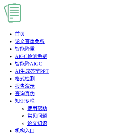
首页
论文查重
免费
智能降重
AIGC检测
免费
智能降AIGC
AI生成答辩PPT
格式检测
报告演示
查询真伪
知识专栏
使用帮助
常见问题
论文知识
机构入口