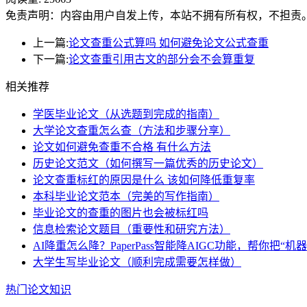
免责声明：内容由用户自发上传，本站不拥有所有权，不担责
上一篇:
论文查重公式算吗 如何避免论文公式查重
下一篇:
论文查重引用古文的部分会不会算重复
相关推荐
学医毕业论文（从选题到完成的指南）
大学论文查重怎么查（方法和步骤分享）
论文如何避免查重不合格 有什么方法
历史论文范文（如何撰写一篇优秀的历史论文）
论文查重标红的原因是什么 该如何降低重复率
本科毕业论文范本（完美的写作指南）
毕业论文的查重的图片也会被标红吗
信息检索论文题目（重要性和研究方法）
AI降重怎么降？PaperPass智能降AIGC功能，帮你把“机
大学生写毕业论文（顺利完成需要怎样做）
热门论文知识