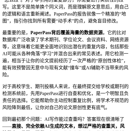
写。这里不是简单换个同义词，而是理解原文意思后，用自己
的逻辑和语言重新阐述。PaperPass的报告就像一个精准的“地
图”，指引你找到所有需要“动手术”的点，避免盲目修改。
最重要的是，
PaperPass背后覆盖海量的数据资源
。它的比对
数据库广泛收录了学术期刊、学位论文、会议资料、网络资源
等，这意味着它能更全面地识别出潜在的重复内容，包括那些
AI可能从各种角落“学习”并混合出来的常见表述。用它检测一
遍，相当于让你的论文提前经历了一次严格的“原创性体检”，
能有效预警因无意中与现有文献“撞车”或AI辅助不当带来的风
险。
对于高校学生、期刊投稿人来说，在最终提交给学校或期刊的
检测系统前，先用PaperPass进行自查和优化，是一个明智且负
责任的选择。它能帮助你主动控制重复比例，将学术不规范的
风险降到最低，让你对自己的论文原创性更有底气。
回到最初那个问题：AI写作能过查重吗？答案现在很清晰了
——
直接、完全依赖AI生成的文本，想过严格的查重关，风