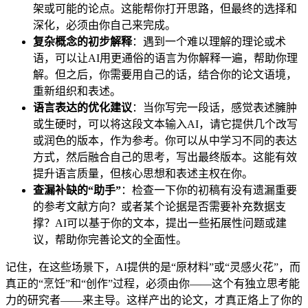
架或可能的论点。这能帮你打开思路，但最终的选择和
深化，必须由你自己来完成。
复杂概念的初步解释
：遇到一个难以理解的理论或术
语，可以让AI用更通俗的语言为你解释一遍，帮助你理
解。但之后，你需要用自己的话，结合你的论文语境，
重新组织和表述。
语言表达的优化建议
：当你写完一段话，感觉表述臃肿
或生硬时，可以将这段文本输入AI，请它提供几个改写
或润色的版本，作为参考。你可以从中学习不同的表达
方式，然后融合自己的思考，写出最终版本。这能有效
提升语言质量，但核心思想和表述主权在你。
查漏补缺的“助手”
：检查一下你的初稿有没有遗漏重要
的参考文献方向？或者某个论据是否需要补充数据支
撑？AI可以基于你的文本，提出一些拓展性问题或建
议，帮助你完善论文的全面性。
记住，在这些场景下，AI提供的是“原材料”或“灵感火花”，而
真正的“烹饪”和“创作”过程，必须由你——这个有独立思考能
力的研究者——来主导。这样产出的论文，才真正烙上了你的