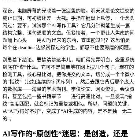
深夜，电脑屏幕的光映着一张疲惫的脸。明天就是论文提交的
截止日期，可初稿还差一大截。手指在键盘上悬停，一个念头
闪过：要不，试试那个AI写作工具？它几分钟就能生成一篇
结构完整、语句通顺的文章。但紧接着，一个更让人焦虑的问
题涌上心头——用AI写出来的东西，查重能过吗？这恐怕是
每个在 deadline 边缘试探过的学生，都忍不住要琢磨的问题。
别急着下结论。要搞清楚这事儿，咱们得先弄明白，查重系统
到底在“查”什么。它可不是简单地在网上搜几个句子。现在的
检测工具，核心是比对。把你提交的文本，切分成一个个微小
的“指纹”（比如连续的字词序列），然后去跟它背后那个庞大
的数据库——海量的学术期刊、学位论文、网页资讯、会议资
料，甚至包括一些书籍章节——进行高速比对。一旦发现“指
纹”高度匹配，就会标记为重复或相似。所以，问题的关键，
从“AI写得好不好”，变成了“AI生成的内容，是不是独一无二
的”。
AI写作的“原创性”迷思：是创造，还是