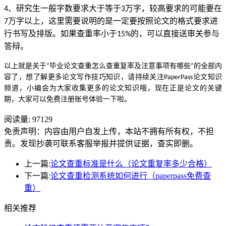
、研究生一般字数要求大于等于
万字，较高要求的可能要在
4
3
万字以上，这里需要说明的是一定要按照论文的格式要求进
7
行书写及排版。如果查重率小于
的，可以直接送审关参与
15%
答辩。
以上就是关于
毕业论文查重怎么查重复率及注意事项有哪些
的全部内
“
”
容了，想了解更多论文写作技巧知识，请持续关注
论文知识
PaperPass
频道，小编会为大家收集更多的论文知识哦，现在正是论文的关键
期，大家可以免费注册账号体验一下啦。
阅读量:
97129
免责声明：内容由用户自发上传，本站不拥有所有权，不担
责。发现抄袭可联系客服举报并提供证据，查实即删。
上一篇:
论文查重标准是什么（论文重复率多少合格）
下一篇:
论文查重检测系统如何进行（paperpass免费查
重）
相关推荐