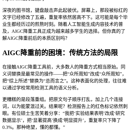
深夜的图书馆，键盘敲击声此起彼伏。屏幕上，那段被标红的
文字已经修改了五遍，重复率依然居高不下。这可能是每个毕
业生都经历过的煎熬时刻。随着人工智能生成内容技术的普
及，AIGC降重工具正成为越来越多学生的选择。但你真的了
解AIGC降重前后的本质区别吗？
AIGC降重前的困境：传统方法的局限
在接触AIGC降重工具前，大多数人的降重方式相当原始。同
义词替换是最常见的操作——把“众所周知”改成“众所周知”，
把“综上所述”替换为“总而言之”。这种表面化的处理，往往难
以通过学校常用检测工具的语义分析。
更糟糕的是段落重组。把原文句子顺序打乱，加上几个连接
词，以为能蒙混过关。结果呢？检测报告上的红色标记依然刺
眼。有位硕士生苦笑着分享：“我把‘实验结果表明’改成‘研究
数据显示’，把‘显著提高’换成‘明显提升’，重复率只下降了
0.3%。那种绝望，懂的都懂。”