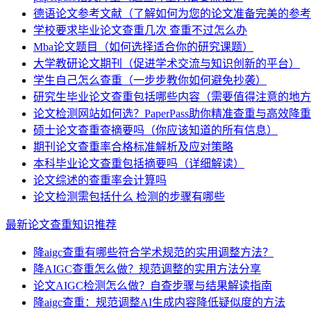
德语论文参考文献（了解如何为您的论文准备完美的参考
学校要求毕业论文查重几次 查重不过怎么办
Mba论文题目（如何选择适合你的研究课题）
大学教研论文期刊（促进学术交流与知识创新的平台）
学生自己怎么查重（一步步教你如何避免抄袭）
研究生毕业论文查重包括哪些内容（需要值得注意的地方
论文检测网站如何选？PaperPass助你精准查重与高效降重
硕士论文查重查摘要吗（你应该知道的所有信息）
期刊论文查重率合格标准解析及应对策略
本科毕业论文查重包括摘要吗（详细解读）
论文综述的查重率会计算吗
论文检测需包括什么 检测的步骤有哪些
最新论文查重知识推荐
降aigc查重有哪些符合学术规范的实用调整方法？
降AIGC查重怎么做？规范调整的实用方法分享
论文AIGC检测怎么做？自查步骤与结果解读指南
降aigc查重：规范调整AI生成内容降低疑似度的方法