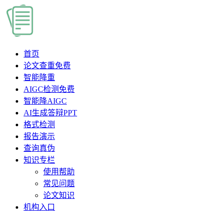
首页
论文查重
免费
智能降重
AIGC检测
免费
智能降AIGC
AI生成答辩PPT
格式检测
报告演示
查询真伪
知识专栏
使用帮助
常见问题
论文知识
机构入口