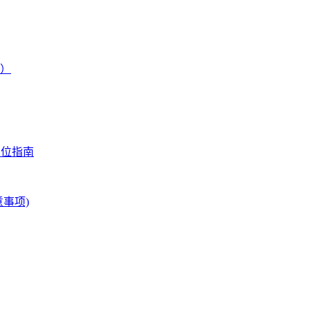
）
方位指南
事项)