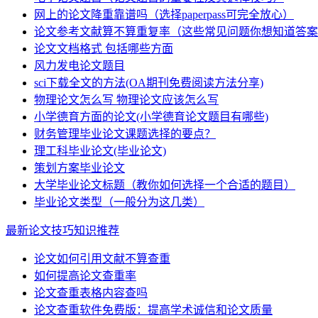
网上的论文降重靠谱吗（选择paperpass可完全放心）
论文参考文献算不算重复率（这些常见问题你想知道答案
论文文档格式 包括哪些方面
风力发电论文题目
sci下载全文的方法(OA期刊免费阅读方法分享)
物理论文怎么写 物理论文应该怎么写
小学德育方面的论文(小学德育论文题目有哪些)
财务管理毕业论文课题选择的要点？
理工科毕业论文(毕业论文)
策划方案毕业论文
大学毕业论文标题（教你如何选择一个合适的题目）
毕业论文类型（一般分为这几类）
最新论文技巧知识推荐
论文如何引用文献不算查重
如何提高论文查重率
论文查重表格内容查吗
论文查重软件免费版：提高学术诚信和论文质量