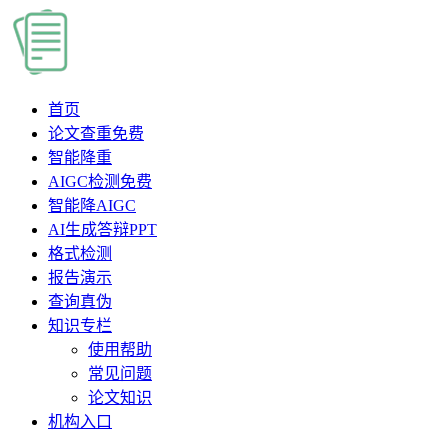
首页
论文查重
免费
智能降重
AIGC检测
免费
智能降AIGC
AI生成答辩PPT
格式检测
报告演示
查询真伪
知识专栏
使用帮助
常见问题
论文知识
机构入口