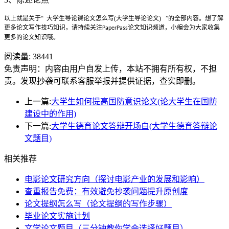
以上就是关于
“
大学生导论课论文怎么写(大学生导论论文)
”
的全部内容。
想了解
更多论文写作技巧知识，请持续关注
论文知识频道，小编会为大家收集
PaperPass
更多的论文知识哦。
阅读量:
38441
免责声明：内容由用户自发上传，本站不拥有所有权，不担
责。发现抄袭可联系客服举报并提供证据，查实即删。
上一篇:
大学生如何提高国防意识论文(论大学生在国防
建设中的作用)
下一篇:
大学生德育论文答辩开场白(大学生德育答辩论
文题目)
相关推荐
电影论文研究方向（探讨电影产业的发展和影响）
查重报告免费：有效避免抄袭问题提升原创度
论文提纲怎么写（论文提纲的写作步骤）
毕业论文实施计划
文学论文题目（三分钟教你学会选择好题目）