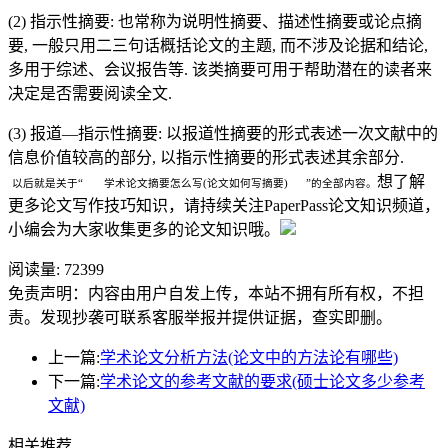
(2) 指示性摘要: 也常称为说明性摘要、描述性摘要或论点摘
要, 一般只用二三句话概括论文的主题, 而不涉及论据和结论,
多用于综述、会议报告等. 该类摘要可用于帮助潜在的读者来
决定是否需要阅读全文.
(3) 报道—指示性摘要: 以报道性摘要的形式表述一次文献中的
信息价值较高的部分, 以指示性摘要的形式表述其余部分.
想了解
以后就是关于
“ 学术论文摘要怎么写(论文如何写摘要) ”
的全部内容。
更多论文写作技巧知识，请持续关注
PaperPass
论文知识频道，
小编会为大家收集更多的论文知识哦。
阅读量:
72399
免责声明：内容由用户自发上传，本站不拥有所有权，不担
责。发现抄袭可联系客服举报并提供证据，查实即删。
上一篇:
学术论文分析方法(论文中的方法论有哪些)
下一篇:
学术论文的参考文献的要求(硕士论文多少参考
文献)
相关推荐