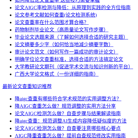
如何降低论文查重率 这些技巧需要掌握
论文AIGC率检测与降低：从原理到实践的全方位指南
论文参考文献如何查重(论文检测系统)
论文查重率在什么范围才算合格？
药物制剂毕业论文（高质量论文写作步骤）
毕业论文选题来源（了解如何选择合适的研究主题）
论文摘要多少字（如何恰当地减少摘要字数）
审计论文范文（如何写作一篇成功的审计论文）
明确学位论文查重标准，选择合适的方法搞定论文
大学教研论文期刊（促进学术交流与知识创新的平台）
广西大学论文格式（一份详细的指南）
最新论文查重知识推荐
降aigc查重有哪些符合学术规范的实用调整方法？
降AIGC查重怎么做？规范调整的实用方法分享
论文AIGC检测怎么做？自查步骤与结果解读指南
降aigc查重：规范调整AI生成内容降低疑似度的方法
论文AIGC检测怎么做？自查要注意哪些核心要点
AIGC降重查重怎么做？提前自查规范修改实用指南