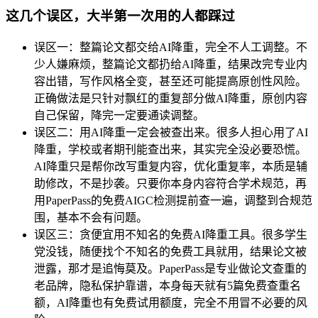
这几个误区，大半第一次用的人都踩过
误区一：整篇论文都交给AI降重，完全不人工调整。不
少人嫌麻烦，整篇论文都扔给AI降重，结果改完专业内
容出错，写作风格全变，甚至还可能提高原创性风险。
正确做法是只针对飘红的重复部分做AI降重，原创内容
自己保留，降完一定要通读调整。
误区二：用AI降重一定会被查出来。很多人担心用了AI
降重，学校或者期刊能查出来，其实完全没必要恐慌。
AI降重只是帮你改写重复内容，优化重复率，本质是辅
助修改，不是抄袭。只要你本身内容符合学术规范，再
用PaperPass的免费AIGC检测提前查一遍，调整到合规范
围，基本不会有问题。
误区三：贪便宜用不知名的免费AI降重工具。很多学生
党没钱，随便找个不知名的免费工具就用，结果论文被
泄露，那才是追悔莫及。PaperPass是专业做论文查重的
老品牌，隐私保护靠谱，本身每天就有5篇免费查重名
额，AI降重也有免费试用额度，完全不用冒不必要的风