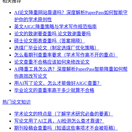
相关推荐
AI论文降重网站靠谱吗？深度解析PaperPass如何智能守
护你的学术原创性
英文AIGC降重策略与学术写作规范指南
论文的致谢要查重吗 论文致谢重要吗
硕士论文图表查重吗（答案揭晓）
选煤厂毕业论文（制定选煤厂优化策略）
怎么看期刊查重率要求（学术写作离不开的重点）
论文查重不合格应该如何来修改论文
AI降重工具怎么选？深度解析PaperPass智能降重如何帮
你高效改写论文
用AI写了论文，怎么才能做好AIGC查重？
毕业论文的查重率高于多少就算不合格
热门论文知识
学术论文的特点是（了解学术研究必备的要素）
写论文用了AI工具，AI检测怎么查才靠谱？
期刊投稿会查重吗（知道这些事项才不会被拒稿）