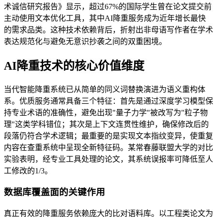
术诚信研究报告》显示，超过67%的国际学生曾在论文提交前
主动使用文本优化工具，其中AI降重服务成为近年增长最快
的需求品类。这种技术依赖背后，折射出非母语写作者在学术
表达规范化与避免无意识抄袭之间的双重困境。
AI降重技术的核心价值维度
当代智能降重系统已从简单的同义词替换演进为语义重构体
系。优质服务通常具备三个特征：首先是通过深度学习模型保
持专业术语的准确性，避免出现"量子力学"被改写为"粒子物
理"这类学科错位；其次是上下文连贯性维护，确保修改后的
段落仍符合学术逻辑；最重要的是实现文本指纹变异，使重复
内容在查重系统中呈现全新特征码。某常春藤联盟大学的对比
实验表明，经专业工具处理的论文，其系统误报率可降低至人
工修改的1/3。
数据库覆盖面的关键作用
真正有效的降重服务依赖庞大的比对语料库。以工程类论文为