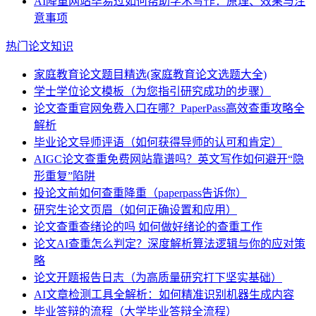
AI降重网站毕易过如何帮助学术写作：原理、效果与注
意事项
热门论文知识
家庭教育论文题目精选(家庭教育论文选题大全)
学士学位论文模板（为您指引研究成功的步骤）
论文查重官网免费入口在哪？PaperPass高效查重攻略全
解析
毕业论文导师评语（如何获得导师的认可和肯定）
AIGC论文查重免费网站靠谱吗？英文写作如何避开“隐
形重复”陷阱
投论文前如何查重降重（paperpass告诉你）
研究生论文页眉（如何正确设置和应用）
论文查重查绪论的吗 如何做好绪论的查重工作
论文AI查重怎么判定？深度解析算法逻辑与你的应对策
略
论文开题报告日志（为高质量研究打下坚实基础）
AI文章检测工具全解析：如何精准识别机器生成内容
毕业答辩的流程（大学毕业答辩全流程）