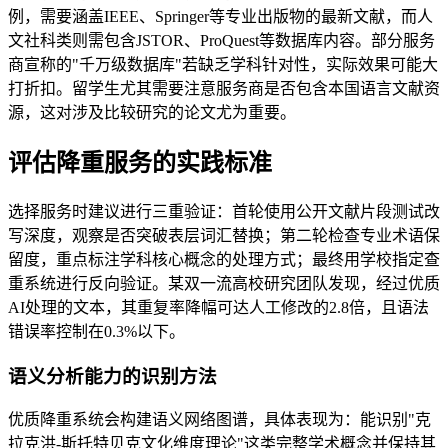
例，需要涵盖IEEE、Springer等专业出版物的最新文献，而人
文社科类则需包含JSTOR、ProQuest等数据库内容。部分服务
商宣称的"千万级数据库"若缺乏学科针对性，实际效果可能大
打折扣。留学生尤其需要注意服务商是否包含本国语言文献资
源，这对涉及比较研究的论文尤为重要。
评估降重服务的实践标准
选择服务时建议进行三重验证：首轮使用公开文献片段测试改
写深度，观察是否突破表层词汇替换；第二轮检查专业术语保
留度，重点标注学科核心概念的处理方式；最终用学校指定查
重系统进行反向验证。某双一流高校研究团队发现，经过优质
AI处理的文本，其重复率降幅可达人工修改的2.8倍，且语法
错误率控制在0.3%以下。
语义分析能力的识别方法
优质降重系统会构建语义网络图谱，具体表现为：能识别"克
拉克洪-斯托特贝克文化维度理论"这类完整学术概念并保持其