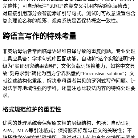
完整性；可自动标注"见图1"这类交叉引用内容避免误修改；
对直接引用部分会智能添加引导句式。测试时可故意设置包含
复杂理论名称的段落，观察系统是否保持概念一致性。
跨语言写作的特殊考量
非英语母语者常面临母语思维直译导致的重复问题。专业处理
工具应具备：学术句式库匹配功能，自动将"这个实验证明"升
级为"实证研究结果表明"；文化负载词转换能力，如将中文典
故"刻舟求剑"转化为西方学界熟悉的"Procrustean solution"；文
献综述结构化重组，解决非母语者常见的罗列式写作问题。针
对法学等地域性强的学科，还需注意比较法内容的特殊处理要
求。
格式规范维护的重要性
优秀的处理系统会保留原文档的层级结构，包括：自动识别
APA、MLA等引注格式；保持图表标题与正文的关联性；不
破坏数学公式的特殊排版。测试时可上传包含复杂排版元素的