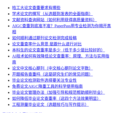
哈工大论文查重要求有哪些
学术论文的撰写（从选题到发表的全面指南）
文献资料查询网站（如何利用获得高质量资料）
AIGC查重到底准不准？PaperPass用专业检测为你揭开真
相
如何顺利通过期刊论文检测完成投稿
论文重查率什么意思 是跟什么进行对比
本科生的论文查重率是多少（低于多少是比较好的）
AI技术如何有效降低论文查重率：原理、方法与实用指
南
论文中文核心期刊（中文核心期刊论文字数）
开题报告查重吗（这是研究生们的常见问题）
毕业论文检测软件选择要关注专业性
免费论文AIGC降重工具的科学使用指南
毕业论文管理办法（加强引导和规范帮助顺利毕业）
如何降低毕业论文查重率（这四个方法效果明显）
工程测量毕业论文（选题技巧与写作提示）