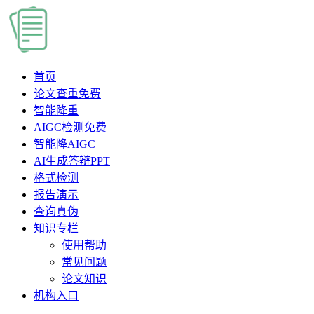
首页
论文查重
免费
智能降重
AIGC检测
免费
智能降AIGC
AI生成答辩PPT
格式检测
报告演示
查询真伪
知识专栏
使用帮助
常见问题
论文知识
机构入口