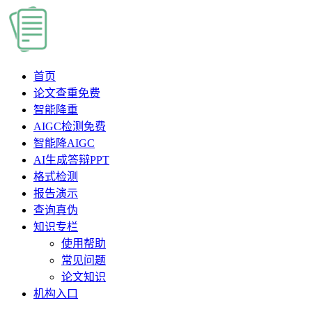
首页
论文查重
免费
智能降重
AIGC检测
免费
智能降AIGC
AI生成答辩PPT
格式检测
报告演示
查询真伪
知识专栏
使用帮助
常见问题
论文知识
机构入口