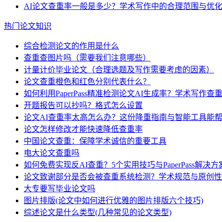
AI论文查重率一般是多少？学术写作中的合理范围与优
热门论文知识
综合检测论文的作用是什么
查重查图片吗（需要我们注意哪些）
计量计价毕业论文（合理选题及写作需要考虑的因素）
论文查重橙色和红色分别代表什么？
如何利用PaperPass精准检测论文AI生成率？学术写作查
开题报告可以抄吗？格式怎么设置
论文AI查重率太高怎么办？这份降重指南与智能工具能
论文怎样修改才能快速降低查重率
中国论文查重：保障学术诚信的重要工具
电大论文查重吗
如何免费实现反AI查重？5个实用技巧与PaperPass解决方
论文致谢部分是否会被查重系统检测？学术规范与原创性
大专要写毕业论文吗
图片排版(论文中如何进行优雅的图片排版六个技巧)
综述论文是什么类型(几种常见的论文类型)