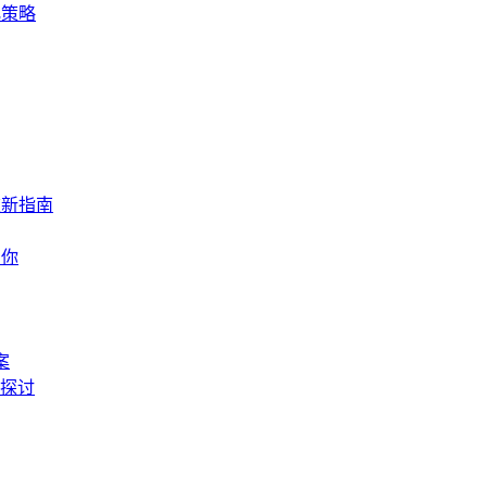
化策略
重新指南
帮你
案
探讨