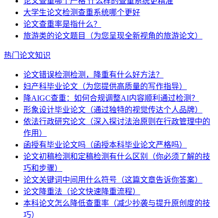
论文查重哪个严格 什么样的查重系统更精准
大学生论文检测查重系统哪个更好
论文查重率是指什么？
旅游类的论文题目（为您呈现全新视角的旅游论文）
热门论文知识
论文错误检测检测，降重有什么好方法？
妇产科毕业论文（为您提供高质量的写作指导）
降AIGC查重：如何合规调整AI内容顺利通过检测？
形象设计毕业论文（通过独特的视觉传达个人品牌）
依法行政研究论文（深入探讨法治原则在行政管理中的
作用）
函授有毕业论文吗（函授本科毕业论文严格吗）
论文初稿检测和定稿检测有什么区别（你必须了解的技
巧和步骤）
论文关键词中间用什么符号（这篇文章告诉你答案）
论文降重法（论文快速降重流程）
本科论文怎么降低查重率（减少抄袭与提升原创度的技
巧）