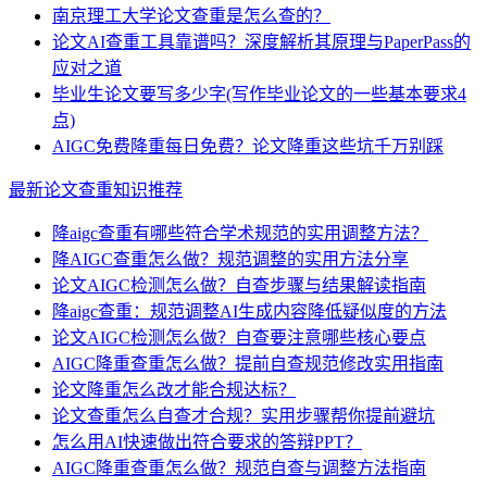
南京理工大学论文查重是怎么查的？
论文AI查重工具靠谱吗？深度解析其原理与PaperPass的
应对之道
毕业生论文要写多少字(写作毕业论文的一些基本要求4
点)
AIGC免费降重每日免费？论文降重这些坑千万别踩
最新论文查重知识推荐
降aigc查重有哪些符合学术规范的实用调整方法？
降AIGC查重怎么做？规范调整的实用方法分享
论文AIGC检测怎么做？自查步骤与结果解读指南
降aigc查重：规范调整AI生成内容降低疑似度的方法
论文AIGC检测怎么做？自查要注意哪些核心要点
AIGC降重查重怎么做？提前自查规范修改实用指南
论文降重怎么改才能合规达标？
论文查重怎么自查才合规？实用步骤帮你提前避坑
怎么用AI快速做出符合要求的答辩PPT？
AIGC降重查重怎么做？规范自查与调整方法指南