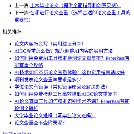
上一篇:
土木毕业论文（提供全面指导和创意灵感）
下一篇:
在哪进行论文查重（选择合适的论文查重工具的
重要性）
相关推荐
论文内容怎么写（实用建议分享）
AIGC降重怎么做？规范调整AI内容的实用方法！
如何利用免费AI工具精准检测论文重复率？PaperPass智
能查重全攻略
AI技术如何革新论文查重体验？这份实用指南请收好
期刊发表论文查重率要求是多少
学位论文有错误（常见错误原因及解决办法）
如何利用免费检测工具高效降低AIGC论文重复率
AI论文查重工具如何精准识别学术不端？PaperPass智能
检测全解析
大学毕业论文难吗（写毕业论文难吗）
论文查重查不查附录呢？