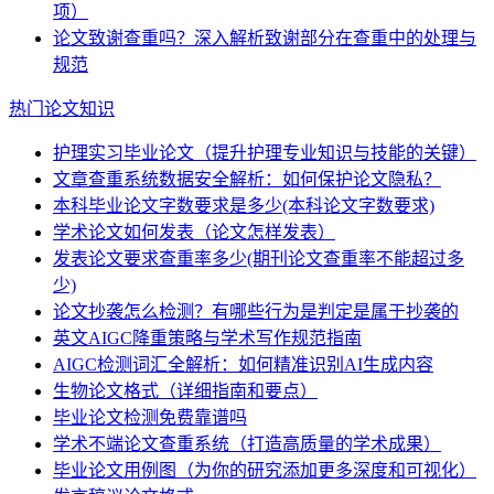
项）
论文致谢查重吗？深入解析致谢部分在查重中的处理与
规范
热门论文知识
护理实习毕业论文（提升护理专业知识与技能的关键）
文章查重系统数据安全解析：如何保护论文隐私？
本科毕业论文字数要求是多少(本科论文字数要求)
学术论文如何发表（论文怎样发表）
发表论文要求查重率多少(期刊论文查重率不能超过多
少)
论文抄袭怎么检测？有哪些行为是判定是属于抄袭的
英文AIGC降重策略与学术写作规范指南
AIGC检测词汇全解析：如何精准识别AI生成内容
生物论文格式（详细指南和要点）
毕业论文检测免费靠谱吗
学术不端论文查重系统（打造高质量的学术成果）
毕业论文用例图（为你的研究添加更多深度和可视化）