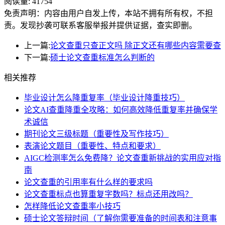
阅读量:
41754
免责声明：内容由用户自发上传，本站不拥有所有权，不担
责。发现抄袭可联系客服举报并提供证据，查实即删。
上一篇:
论文查重只查正文吗 除正文还有哪些内容需要查
下一篇:
硕士论文查重标准怎么判断的
相关推荐
毕业设计怎么降重复率（毕业设计降重技巧）
论文AI查重降重全攻略：如何高效降低重复率并确保学
术诚信
期刊论文三级标题（重要性及写作技巧）
表演论文题目（重要性、特点和要求）
AIGC检测率怎么免费降？论文查重新挑战的实用应对指
南
论文查重的引用率有什么样的要求吗
论文查重标点也算重复字数吗？标点还用改吗？
怎样降低论文查重率小技巧
硕士论文答辩时间（了解你需要准备的时间表和注意事