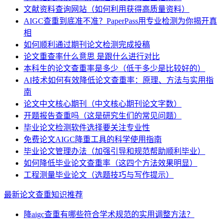
文献资料查询网站（如何利用获得高质量资料）
AIGC查重到底准不准？PaperPass用专业检测为你揭开真
相
如何顺利通过期刊论文检测完成投稿
论文重查率什么意思 是跟什么进行对比
本科生的论文查重率是多少（低于多少是比较好的）
AI技术如何有效降低论文查重率：原理、方法与实用指
南
论文中文核心期刊（中文核心期刊论文字数）
开题报告查重吗（这是研究生们的常见问题）
毕业论文检测软件选择要关注专业性
免费论文AIGC降重工具的科学使用指南
毕业论文管理办法（加强引导和规范帮助顺利毕业）
如何降低毕业论文查重率（这四个方法效果明显）
工程测量毕业论文（选题技巧与写作提示）
最新论文查重知识推荐
降aigc查重有哪些符合学术规范的实用调整方法？