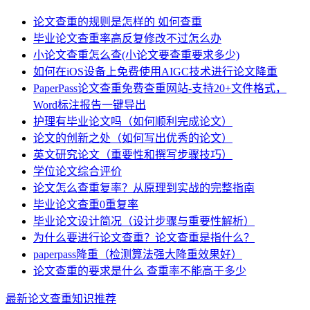
论文查重的规则是怎样的 如何查重
毕业论文查重率高反复修改不过怎么办
小论文查重怎么查(小论文要查重要求多少)
如何在iOS设备上免费使用AIGC技术进行论文降重
PaperPass论文查重免费查重网站-支持20+文件格式，
Word标注报告一键导出
护理有毕业论文吗（如何顺利完成论文）
论文的创新之处（如何写出优秀的论文）
英文研究论文（重要性和撰写步骤技巧）
学位论文综合评价
论文怎么查重复率？从原理到实战的完整指南
毕业论文查重0重复率
毕业论文设计简况（设计步骤与重要性解析）
为什么要进行论文查重？论文查重是指什么？
paperpass降重（检测算法强大降重效果好）
论文查重的要求是什么 查重率不能高于多少
最新论文查重知识推荐