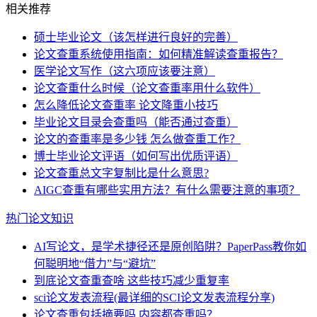
相关推荐
硕士毕业论文（该怎样进行良好的完善）
论文查重系统使用指南：如何精准解读查重报告？
医学论文写作（这六项应该要注意）
论文查重什么时候（论文查重率用什么软件）
怎么降低论文查重率 论文降重小技巧
毕业论文目录会查重吗（能否通过查重）
论文的查重率是多少钱 怎么做查重工作？
博士毕业论文评语（如何写出优质评语）
论文查重总文字复制比是什么意思?
AIGC查重有哪些实用方法？有什么需要注意的事项？
热门论文知识
AI写论文，是学术捷径还是原创陷阱？PaperPass教你如
何聪明地“借力”与“避坑”
到底论文查重查啥 这些技巧减少重复率
sci论文发表流程(最详细的SCI论文发表流程分享)
论文查重包括摘要吗 内容都查重吗？