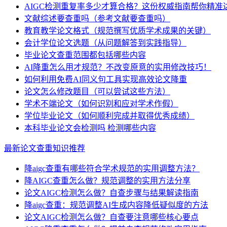
AIGC检测重复率多少才算合格？这份权威指南帮你精准
文献综述要查重吗（参考文献要查重吗）
教育教学论文格式（规范撰写优质学术成果的关键）
会计学位论文选题（从问题解答到实践指导）
毕业论文查重范围都包括哪些内容
AI降重怎么用才规范？不改变原意的实用修改技巧！
如何利用免费AI同义句工具实现高效论文降重
论文怎么修改题目（可以尝试这些方法）
学术不端论文（如何识别和应对学术作假）
学位毕业论文（如何顺利完成并取得优秀成绩）
本科毕业论文会检测吗 检测哪些内容
最新论文查重知识推荐
降aigc查重有哪些符合学术规范的实用调整方法？
降AIGC查重怎么做？规范调整的实用方法分享
论文AIGC检测怎么做？自查步骤与结果解读指南
降aigc查重：规范调整AI生成内容降低疑似度的方法
论文AIGC检测怎么做？自查要注意哪些核心要点