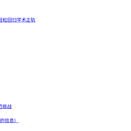
帮你轻松回归学术正轨
范挑战
的信息）