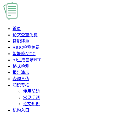
首页
论文查重
免费
智能降重
AIGC检测
免费
智能降AIGC
AI生成答辩PPT
格式检测
报告演示
查询真伪
知识专栏
使用帮助
常见问题
论文知识
机构入口