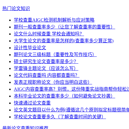
热门论文知识
学校查重AIGC检测机制解析与应对策略
期刊一般查重率多少（让您了解查重率的重要性）
论文什么时候查重 学校会通知吗？
大学生论文的查重率是怎样的(查重率多少算正常)
设计性毕业论文
期刊论文三级标题（重要性及写作技巧）
硕士研究生论文查重率是多少？
学雷锋主题论文（应该怎么写）
论文代码查重吗 内容都查重吗？
发表正规职称论文（你应当明白这些）
AIGC内容查重率高？别慌，这份降重实战指南帮你轻松
本科毕业论文的查重率多少（如何避免论文抄袭）
快速通过论文查重
论文英文题目以什么为例(遵循这几个原则拟定标题很简单
学校论文查重要多久（了解查重时间的关键）
最新论文查重知识推荐