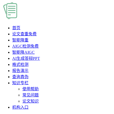
首页
论文查重
免费
智能降重
AIGC检测
免费
智能降AIGC
AI生成答辩PPT
格式检测
报告演示
查询真伪
知识专栏
使用帮助
常见问题
论文知识
机构入口