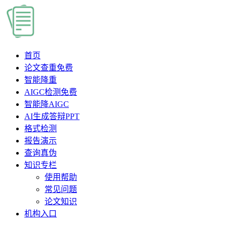
首页
论文查重
免费
智能降重
AIGC检测
免费
智能降AIGC
AI生成答辩PPT
格式检测
报告演示
查询真伪
知识专栏
使用帮助
常见问题
论文知识
机构入口