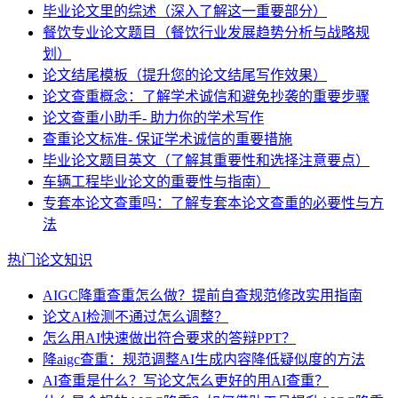
毕业论文里的综述（深入了解这一重要部分）
餐饮专业论文题目（餐饮行业发展趋势分析与战略规
划）
论文结尾模板（提升您的论文结尾写作效果）
论文查重概念：了解学术诚信和避免抄袭的重要步骤
论文查重小助手- 助力你的学术写作
查重论文标准- 保证学术诚信的重要措施
毕业论文题目英文（了解其重要性和选择注意要点）
车辆工程毕业论文的重要性与指南）
专套本论文查重吗：了解专套本论文查重的必要性与方
法
热门论文知识
AIGC降重查重怎么做？提前自查规范修改实用指南
论文AI检测不通过怎么调整？
怎么用AI快速做出符合要求的答辩PPT？
降aigc查重：规范调整AI生成内容降低疑似度的方法
AI查重是什么？写论文怎么更好的用AI查重？