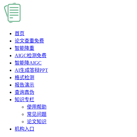
首页
论文查重
免费
智能降重
AIGC检测
免费
智能降AIGC
AI生成答辩PPT
格式检测
报告演示
查询真伪
知识专栏
使用帮助
常见问题
论文知识
机构入口