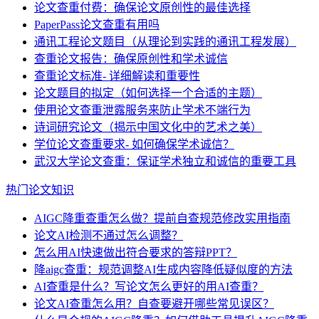
论文查重付费：确保论文原创性的最佳选择
PaperPass论文查重有用吗
通讯工程论文题目（从理论到实践的通讯工程发展）
查重论文报告：确保原创性和学术诚信
查重论文标准- 详细解读和重要性
论文题目的拟定（如何选择一个合适的主题）
使用论文查重泄露服务来防止学术不端行为
诗词研究论文（揭示中国文化中的艺术之美）
学位论文查重要求- 如何确保学术诚信？
武汉大学论文查重：保证学术独立和诚信的重要工具
热门论文知识
AIGC降重查重怎么做？提前自查规范修改实用指南
论文AI检测不通过怎么调整？
怎么用AI快速做出符合要求的答辩PPT？
降aigc查重：规范调整AI生成内容降低疑似度的方法
AI查重是什么？写论文怎么更好的用AI查重？
论文AI查重怎么用？自查要避开哪些常见误区？