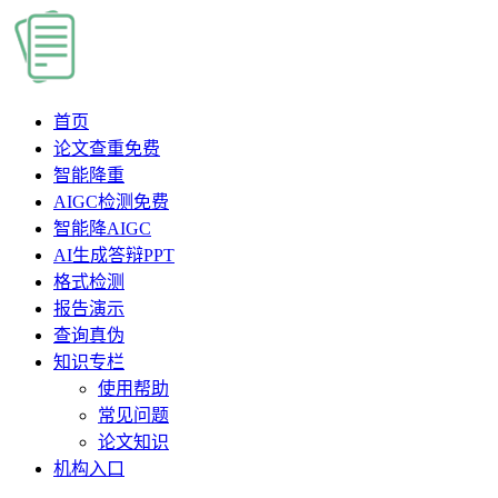
首页
论文查重
免费
智能降重
AIGC检测
免费
智能降AIGC
AI生成答辩PPT
格式检测
报告演示
查询真伪
知识专栏
使用帮助
常见问题
论文知识
机构入口