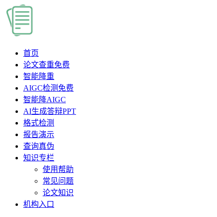
首页
论文查重
免费
智能降重
AIGC检测
免费
智能降AIGC
AI生成答辩PPT
格式检测
报告演示
查询真伪
知识专栏
使用帮助
常见问题
论文知识
机构入口